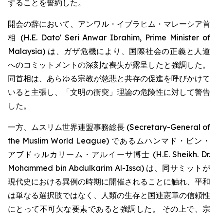
することを誓約した。
開会の辞において、アンワル・イブラヒム・マレーシア首
相 (H.E. Dato' Seri Anwar Ibrahim, Prime Minister of
Malaysia) は、ガザ危機により、国際社会の正義と人道
へのコミットメントの深刻な喪失が露呈したと強調した。
同首相は、あらゆる宗教が慈悲と共存の促進を呼びかけて
いると主張し、「文明の衝突」理論の危険性に対して警告
した。
一方、ムスリム世界連盟事務総長 (Secretary-General of
the Muslim World League) であるムハンマド・ビン・
アブドゥルカリーム・アルイーサ博士 (H.E. Sheikh. Dr.
Mohammed bin Abdulkarim Al-Issa) は、同サミットが
現代史における異例の時期に開催されることに触れ、平和
は単なる選択肢ではなく、人類の生存と国連憲章の信頼性
にとって不可欠な要素であると強調した。 その上で、宗