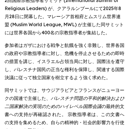
2回国際宗教指導者サミット (International Summit of
Religious Leaders) が、クアラルンプールにて2025年8
月28日に閉幕した。マレーシア首相府とムスリム世界連
盟 (Muslim World League, MWL) が主催した同サミット
には世界各国から400名の宗教指導者が集結した。
参加者はガザにおける戦争と飢餓を強く非難し、世界各国
の政府や宗教指導者に対し、危機を停止させるための即時
の措置を講じ、イスラエル占領当局に対し、国際法を遵守
し、パレスチナ国民の正当な権利を保障し、関連する国際
決議に従って独立国家を樹立するよう強く求めた。
同サミットでは、サウジアラビアとフランスがニューヨー
クの国連で主催した、
パレスチナ問題の平和的解決および
二国家解決の実現のためのハイレベル国際会議
の最終的文
書への支持が再確認された。 宗教指導者は、この文書へ
の支持を集めるため、自らの精神的・社会的影響力を行使