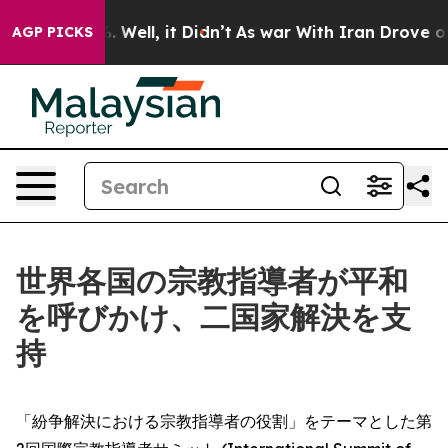
nd 40%. Well, it Didn’t
As war With Iran Drove oil P
AGP PICKS
世界各国の宗教指導者が平和
を呼びかけ、二国家解決を支
持
「紛争解決における宗教指導者の役割」をテーマとした第